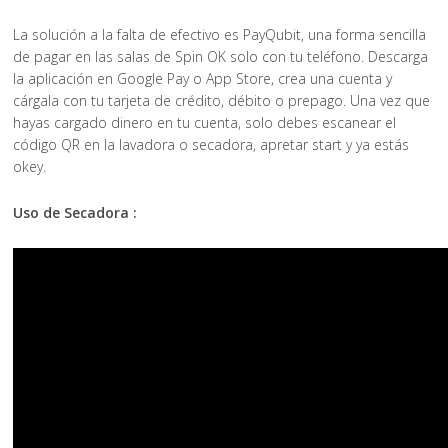
La solución a la falta de efectivo es PayQubit, una forma sencilla
de pagar en las salas de Spin OK solo con tu teléfono. Descarga
la aplicación en Google Pay o App Store, crea una cuenta y
cárgala con tu tarjeta de crédito, débito o prepago. Una vez que
hayas cargado dinero en tu cuenta, solo debes escanear el
código QR en la lavadora o secadora, apretar start y ya estás
okey.
Uso de Secadora :