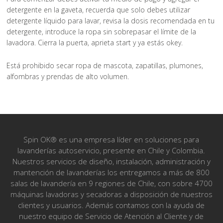
detergente en la gaveta, recuerda que solo debes utilizar
detergente líquido para lavar, revisa la dosis recomendada en tu
detergente, introduce la ropa sin sobrepasar el límite de la
lavadora. Cierra la puerta, aprieta start y ya estás okey.
Está prohibido secar ropa de mascota, zapatillas, plumones,
alfombras y prendas de alto volumen.
Spin OK® es una empresa líder en soluciones para
lavanderías autoservicio, presente en Chile y Colombia.
Nuestros servicios de diseño, instalación, administración y
mantención de lavanderías los entregamos a más de 800
salas de lavandería en 9 regiones de Chile, con sobre 4700
máquinas lavadoras y secadoras a disposición de nuestros
clientes y usuarios. Además contamos con la ayuda de
nuestro equipo de Servicio de Atención al Cliente y de