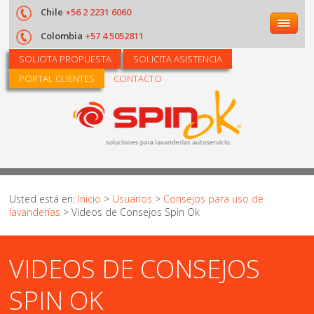
Usuarios
Chile
+56 2 2231 6060
Nosotros
Colombia
+57 4 5052811
Historia
SOLICITA PROPUESTA
SOLICITA ASISTENCIA
PORTAL CLIENTES
|
CONTACTO
Misión y Vision
Equipo de trabajo
Política de Calidad
Usted está en:
Inicio
>
Usuarios
>
Consejos para uso de
lavanderías
>
Videos de Consejos Spin Ok
VIDEOS DE CONSEJOS
SPIN OK